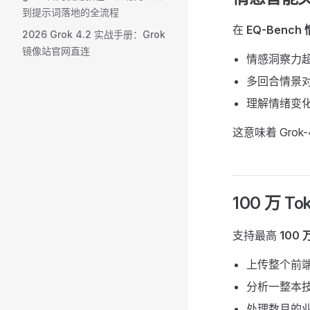
到提示词落地的全流程
在
EQ-Benc
2026 Grok 4.2 实战手册：Grok
镜像站官网直连
情感洞察力超
多回合情景
理解情绪变
这意味着 Gr
100 万 T
支持最高
100 
上传整个前端
分析一整本
处理数月的