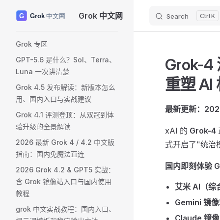
Grok 中文网
Search
K
Skip to content
Sidebar Navigation
Grok 专区
Grok
GPT-5.6 是什么？Sol、Terra、
Luna 一次讲清楚
重塑 AI
Grok 4.5 发布解读：新版本怎么
用、国内入口与实战建议
最新更新：202
Grok 4.1 评测登顶：从双冠到体
验升级的全景解读
xAI 的
Grok-4
2026 最新 Grok 4 / 4.2 中文版
式开启了"统治
指南：国内免魔法直连
国内即刻体验 Gr
2026 Grok 4.2 & GPT5 实战：
含 Grok 镜像站入口与国内使用
艾米 AI（
教程
Gemini 镜
grok 中文实战教程：国内入口、
Claude 