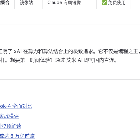
站集合
镜像站
Claude 专属镜像
✅ 免费使用
发布证明了 xAI 在算力和算法结合上的极致追求。它不仅是编程之
杆。想要第一时间体验？通过 艾米 AI 即可国内直连。
Grok-4 全面对比
型实战横评
 评测登顶解读
数或达 6 万亿前瞻